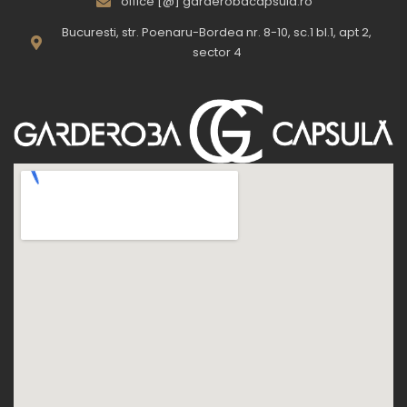
office [@] garderobacapsula.ro
Bucuresti, str. Poenaru-Bordea nr. 8-10, sc.1 bl.1, apt 2,
sector 4