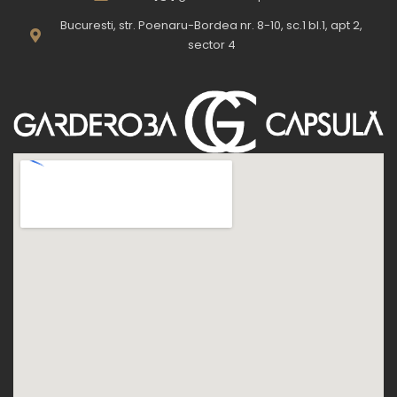
Bucuresti, str. Poenaru-Bordea nr. 8-10, sc.1 bl.1, apt 2,
sector 4