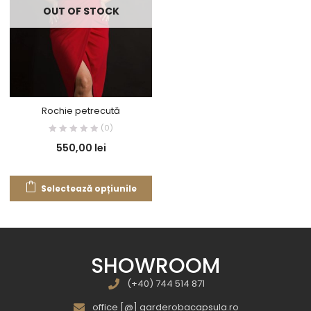
OUT OF STOCK
Rochie petrecută
(0)
550,00
lei
Selectează opțiunile
SHOWROOM
(+40) 744 514 871
office [@] garderobacapsula.ro