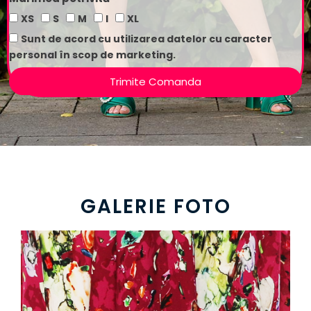
XS
S
M
l
XL
Sunt de acord cu utilizarea datelor cu caracter
personal în scop de marketing.
Trimite Comanda
GALERIE FOTO