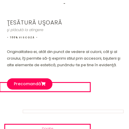
-
ŢESĂTURĂ UŞOARĂ
şi plăcută la atingere
- 100% VISCOZĂ -
Originalitatea ei, atât din punct de vedere al culorii, cât şi al
croiului, îţi permite să-ţi exprimi stilul prin accesorii, bijuterii şi
alte elemente de estetică, punându-te pe tine în evidenţă.
Precomandă
Față
Spate