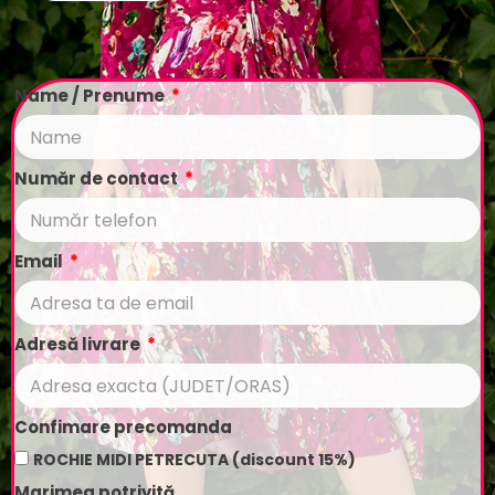
Name / Prenume
Număr de contact
Email
Adresă livrare
Confimare precomanda
ROCHIE MIDI PETRECUTA (discount 15%)
Marimea potrivită