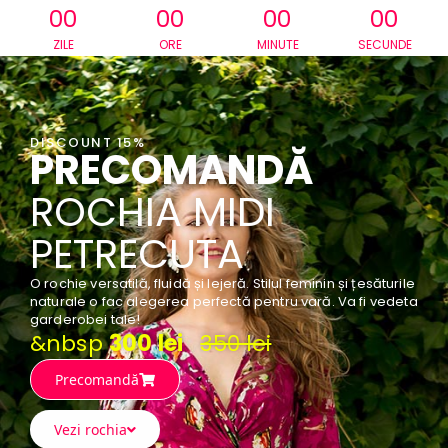
00
00
00
00
ZILE
ORE
MINUTE
SECUNDE
DISCOUNT 15%
PRECOMANDĂ
ROCHIA MIDI
PETRECUTA
O rochie versatilă, fluidă și lejeră. Stilul feminin și țesăturile
naturale o fac alegerea perfectă pentru vară. Va fi vedeta
garderobei tale!
&nbsp
300 lei
350 lei
Precomandă
Vezi rochia