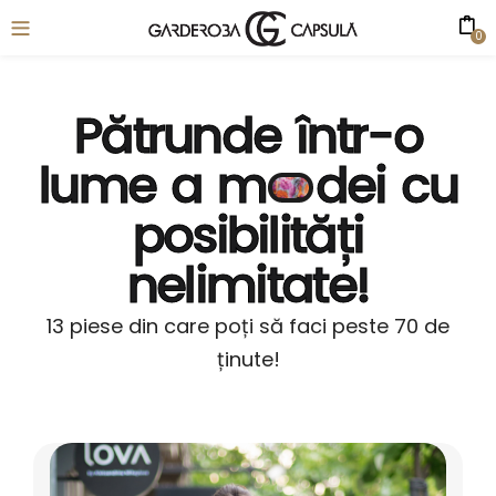
0
Pătrunde într-o
lume a
m
dei
cu
posibilități
nelimitate!
13 piese din care poți să faci peste 70 de
ținute!