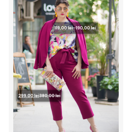
119,00
lei
–
190,00
lei
Top Bie Print
299,00
lei
380,00
lei
Pantaloni Capri