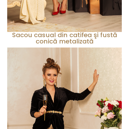
Sacou casual din catifea şi fustă
conică metalizată