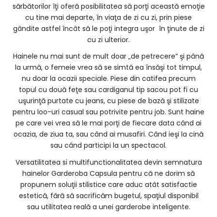
sărbătorilor îţi oferă posibilitatea să porţi această emoţie
cu tine mai departe, în viaţa de zi cu zi, prin piese
gândite astfel încât să le poţi integra uşor în ţinute de zi
cu zi ulterior.
Hainele nu mai sunt de mult doar „de petrecere” şi până
la urmă, o femeie vrea să se simtă ea însăşi tot timpul,
nu doar la ocazii speciale. Piese din catifea precum
topul cu două feţe sau cardiganul tip sacou pot fi cu
uşurinţă purtate cu jeans, cu piese de bază şi stilizate
pentru loo-uri casual sau potrivite pentru job. Sunt haine
pe care vei vrea să le mai porţi de fiecare data când ai
ocazia, de ziua ta, sau când ai musafiri. Când ieşi la cină
sau când participi la un spectacol.
Versatilitatea si multifunctionalitatea devin semnatura
hainelor Garderoba Capsula pentru că ne dorim să
propunem soluţii stilistice care aduc atât satisfactie
estetică, fără să sacrificăm bugetul, spaţiul disponibil
sau utilitatea reală a unei garderobe inteligente.