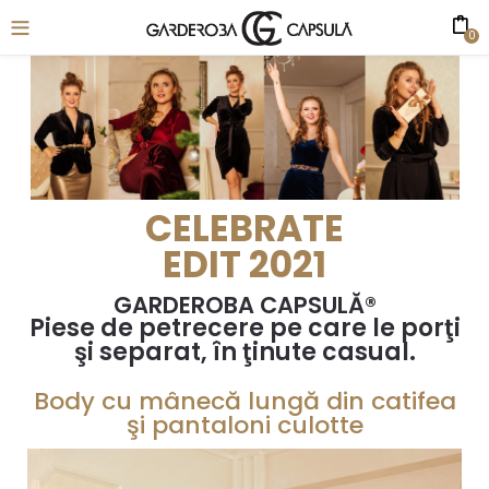
0
CELEBRATE
EDIT 2021
GARDEROBA CAPSULĂ®
Piese de petrecere pe care le porţi
şi separat, în ţinute casual.
Body cu mânecă lungă din catifea
şi pantaloni culotte