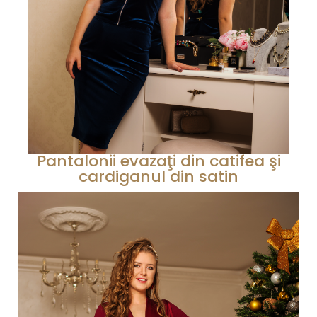
Pantalonii evazaţi din catifea şi
cardiganul din satin