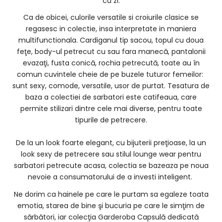
cu zi.
Ca de obicei, culorile versatile si croiurile clasice se
regasesc in colectie, insa interpretate in maniera
multifunctionala. Cardiganul tip sacou, topul cu doua
feţe, body-ul petrecut cu sau fara manecă, pantalonii
evazaţi, fusta conică, rochia petrecută, toate au în
comun cuvintele cheie de pe buzele tuturor femeilor:
sunt sexy, comode, versatile, usor de purtat. Tesatura de
baza a colectiei de sarbatori este catifeaua, care
permite stilizari dintre cele mai diverse, pentru toate
tipurile de petrecere.
De la un look foarte elegant, cu bijuterii preţioase, la un
look sexy de petrecere sau stilul lounge wear pentru
sarbatori petrecute acasa, colectia se bazeaza pe noua
nevoie a consumatorului de a investi inteligent.
Ne dorim ca hainele pe care le purtam sa egaleze toata
emotia, starea de bine şi bucuria pe care le simţim de
sărbători, iar colecţia Garderoba Capsulă dedicată