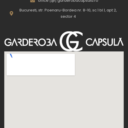
office [@] garderobacapsula.ro
Bucuresti, str. Poenaru-Bordea nr. 8-10, sc.1 bl.1, apt 2,
sector 4