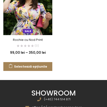
SALE
Rochie cu Nod Print
(0)
99,00
lei
–
350,00
lei
Selectează opțiunile
SHOWROOM
(+40) 744 514 871