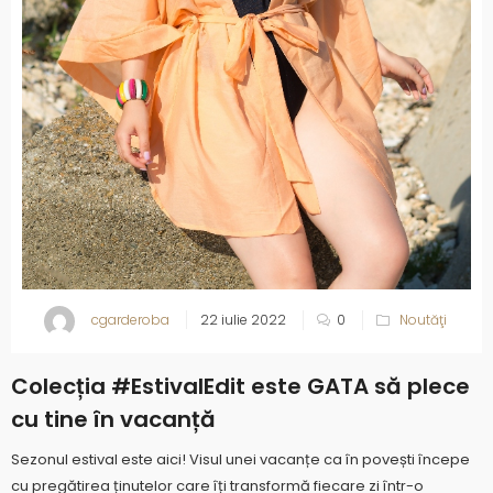
cgarderoba
22 iulie 2022
0
Noutăţi
Colecția #EstivalEdit este GATA să plece
cu tine în vacanță
Sezonul estival este aici! Visul unei vacanțe ca în povești începe
cu pregătirea ținutelor care îți transformă fiecare zi într-o