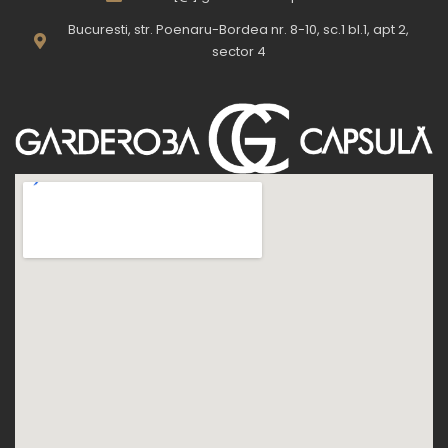
Bucuresti, str. Poenaru-Bordea nr. 8-10, sc.1 bl.1, apt 2,
sector 4