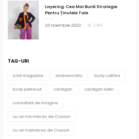
Layering: Cea Mai Bună Strategie
Pentru Ținutele Tale
20 noiembrie 2022
2784
TAG-URI
a list magazine
andreea leta
body catifea
body petrecut
cardigan
cardigan satin
consultant de imagine
cu ce ma imbrac de Craciun
cu ce maimbrac de Craciun