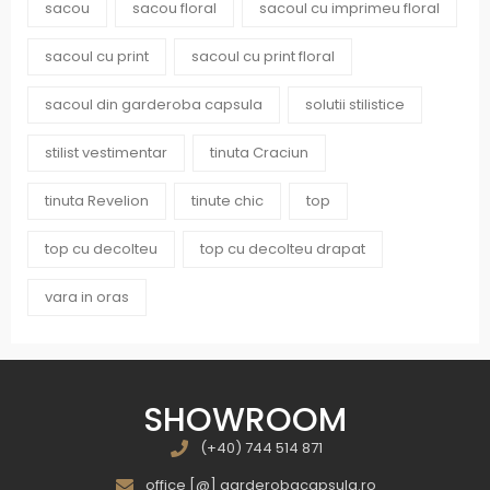
sacou
sacou floral
sacoul cu imprimeu floral
sacoul cu print
sacoul cu print floral
sacoul din garderoba capsula
solutii stilistice
stilist vestimentar
tinuta Craciun
tinuta Revelion
tinute chic
top
top cu decolteu
top cu decolteu drapat
vara in oras
SHOWROOM
(+40) 744 514 871
office [@] garderobacapsula.ro