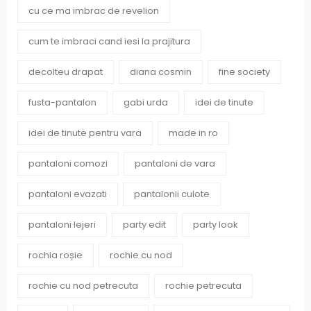
cu ce ma imbrac de revelion
cum te imbraci cand iesi la prajitura
decolteu drapat
diana cosmin
fine society
fusta-pantalon
gabi urda
idei de tinute
idei de tinute pentru vara
made in ro
pantaloni comozi
pantaloni de vara
pantaloni evazati
pantalonii culote
pantaloni lejeri
party edit
party look
rochia roșie
rochie cu nod
rochie cu nod petrecuta
rochie petrecuta