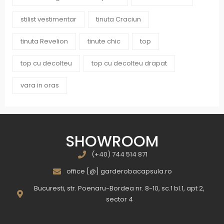
stilist vestimentar
tinuta Craciun
tinuta Revelion
tinute chic
top
top cu decolteu
top cu decolteu drapat
vara in oras
SHOWROOM
(+40) 744 514 871
office [@] garderobacapsula.ro
Bucuresti, str. Poenaru-Bordea nr. 8-10, sc.1 bl.1, apt 2,
sector 4