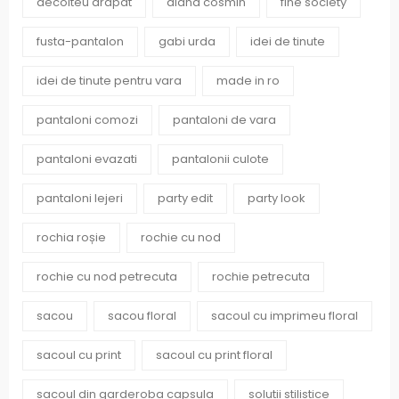
decolteu drapat
diana cosmin
fine society
fusta-pantalon
gabi urda
idei de tinute
idei de tinute pentru vara
made in ro
pantaloni comozi
pantaloni de vara
pantaloni evazati
pantalonii culote
pantaloni lejeri
party edit
party look
rochia roșie
rochie cu nod
rochie cu nod petrecuta
rochie petrecuta
sacou
sacou floral
sacoul cu imprimeu floral
sacoul cu print
sacoul cu print floral
sacoul din garderoba capsula
solutii stilistice