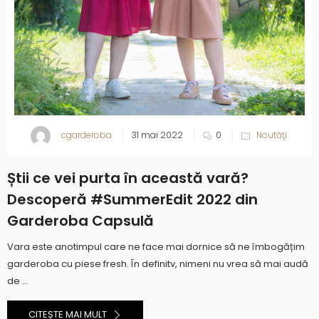
cgarderoba
31 mai 2022
0
Noutăţi
Știi ce vei purta în această vară?
Descoperă #SummerEdit 2022 din
Garderoba Capsulă
Vara este anotimpul care ne face mai dornice să ne îmbogățim
garderoba cu piese fresh. În definitv, nimeni nu vrea să mai audă
de ...
CITEȘTE MAI MULT