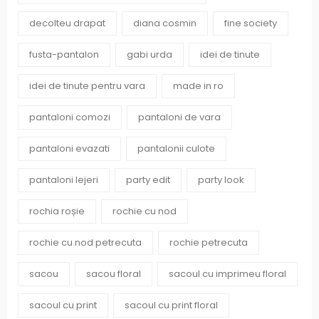
decolteu drapat
diana cosmin
fine society
fusta-pantalon
gabi urda
idei de tinute
idei de tinute pentru vara
made in ro
pantaloni comozi
pantaloni de vara
pantaloni evazati
pantalonii culote
pantaloni lejeri
party edit
party look
rochia roșie
rochie cu nod
rochie cu nod petrecuta
rochie petrecuta
sacou
sacou floral
sacoul cu imprimeu floral
sacoul cu print
sacoul cu print floral