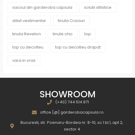
sacoul din garderoba capsula
solutii stilistice
stilist vestimentar
tinuta Craciun
tinuta Revelion
tinute chic
top
top cu decolteu
top cu decolteu drapat
vara in oras
SHOWROOM
(+40) 744 514 871
office [@] garderobacapsula.ro
Bucuresti, str. Poenaru-Bordea nr. 8-10, sc.1 bl.1, apt 2,
sector 4