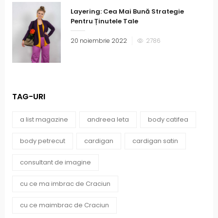
Layering: Cea Mai Bună Strategie
Pentru Ținutele Tale
20 noiembrie 2022
2786
TAG-URI
a list magazine
andreea leta
body catifea
body petrecut
cardigan
cardigan satin
consultant de imagine
cu ce ma imbrac de Craciun
cu ce maimbrac de Craciun