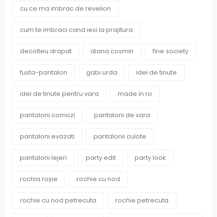
cu ce ma imbrac de revelion
cum te imbraci cand iesi la prajitura
decolteu drapat
diana cosmin
fine society
fusta-pantalon
gabi urda
idei de tinute
idei de tinute pentru vara
made in ro
pantaloni comozi
pantaloni de vara
pantaloni evazati
pantalonii culote
pantaloni lejeri
party edit
party look
rochia roșie
rochie cu nod
rochie cu nod petrecuta
rochie petrecuta