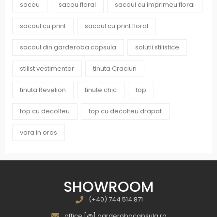
sacou
sacou floral
sacoul cu imprimeu floral
sacoul cu print
sacoul cu print floral
sacoul din garderoba capsula
solutii stilistice
stilist vestimentar
tinuta Craciun
tinuta Revelion
tinute chic
top
top cu decolteu
top cu decolteu drapat
vara in oras
SHOWROOM
(+40) 744 514 871
office [@] garderobacapsula.ro