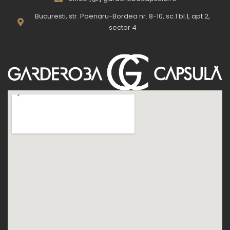
Bucuresti, str. Poenaru-Bordea nr. 8-10, sc.1 bl.1, apt 2,
sector 4