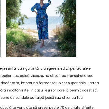
eprezintă, cu siguranță, o alegere inedită pentru zilele
fecționate, adică viscoza, nu absoarbe transpirația sau
decât atât, împreună formează un set super chic. Partea
ă încălțăminte, în cazul ieșirilor care îți permit acest stil.
pereche de sandale cu talpă joasă sau chiar cu toc.
apsulă te vor ajuta să creezi peste 70 de ținute diferite.