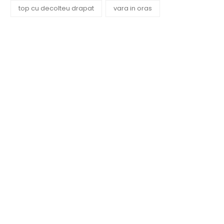
top cu decolteu drapat
vara in oras