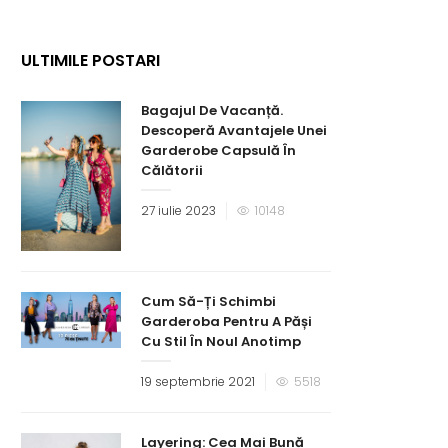
ULTIMILE POSTARI
Bagajul De Vacanță.
Descoperă Avantajele Unei
Garderobe Capsulă În
Călătorii
27 iulie 2023
10148
Cum Să-Ți Schimbi
Garderoba Pentru A Păși
Cu Stil În Noul Anotimp
19 septembrie 2021
5518
Layering: Cea Mai Bună