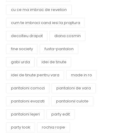
cu ce ma imbrac de revelion
cum te imbraci cand iesi la prajitura
decolteu drapat
diana cosmin
fine society
fusta-pantalon
gabi urda
idei de tinute
idei de tinute pentru vara
made in ro
pantaloni comozi
pantaloni de vara
pantaloni evazati
pantalonii culote
pantaloni lejeri
party edit
party look
rochia roșie