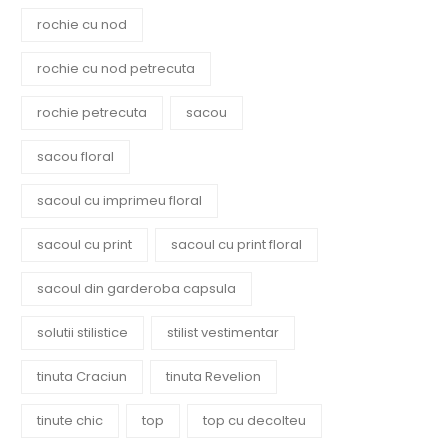
rochie cu nod
rochie cu nod petrecuta
rochie petrecuta
sacou
sacou floral
sacoul cu imprimeu floral
sacoul cu print
sacoul cu print floral
sacoul din garderoba capsula
solutii stilistice
stilist vestimentar
tinuta Craciun
tinuta Revelion
tinute chic
top
top cu decolteu