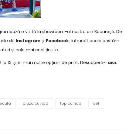
amează o vizită la showroom-ul nostru din București. De
urile de
Instagram
și
Facebook
, întrucât acolo postăm
aturi și cele mai cool ținute.
S la XL și în mai multe opțiuni de print. Descoperă-l
aici
.
recuta
bluza cu nod
top cu nod
set